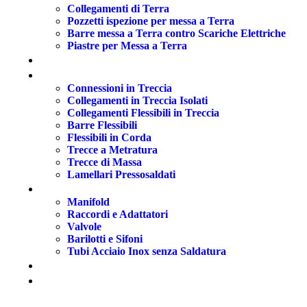
Collegamenti di Terra
Pozzetti ispezione per messa a Terra
Barre messa a Terra contro Scariche Elettriche
Piastre per Messa a Terra
Impianti parafulmine
Trecce di Massa
Connessioni in Treccia
Collegamenti in Treccia Isolati
Collegamenti Flessibili in Treccia
Barre Flessibili
Flessibili in Corda
Trecce a Metratura
Trecce di Massa
Lamellari Pressosaldati
Componentistica oleodinamica / pneumatica
Manifold
Raccordi e Adattatori
Valvole
Barilotti e Sifoni
Tubi Acciaio Inox senza Saldatura
Materiale Antideflagrante
Componentistica strumentale