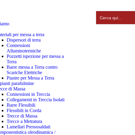
Search
for:
ciamo
teriali per messa a terra
Dispersori di terra
Connessioni
Alluminotermiche
Pozzetti ispezione per messa a
Terra
Barre messa a Terra contro
Scariche Elettriche
Piastre per Messa a Terra
pianti parafulmine
ecce di Massa
Connessioni in Treccia
Collegamenti in Treccia Isolati
Barre Flessibili
Flessibili in Corda
Trecce di Massa
Trecce a Metratura
Lamellari Pressosaldati
mponentistica oleodinamica /