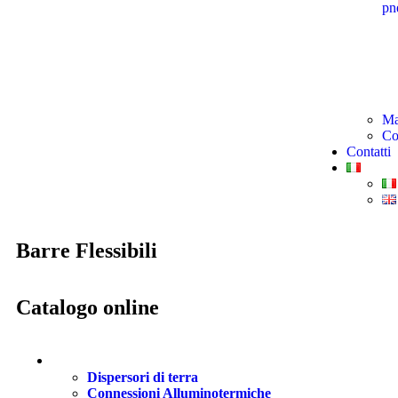
pn
Ma
Co
Contatti
Barre
Flessibili
Catalogo
online
Materiali per messa a terra
Dispersori di terra
Connessioni Alluminotermiche