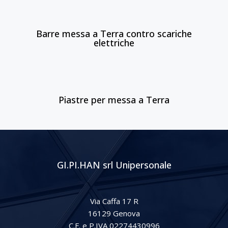
Barre messa a Terra contro scariche
elettriche
Piastre per messa a Terra
GI.PI.HAN srl Unipersonale
Via Caffa 17 R
16129 Genova
C.F. e P.IVA 02274430996