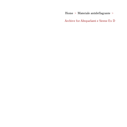
Componentistica strumentale
Home
>
Materiale antideflagrante
>
Archive for
Altoparlanti e Sirene Ex D
GI.PI.HAN srl Unipersonale
Via Caffa 17 R
16129 Genova