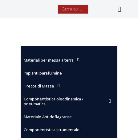
Search
for:
Vai
al
contenuto
Materiali per messa a terra
Impianti parafulmine
Trecce di Massa
Componentistica oleodinamica /
pneumatica
Materiale Antideflagrante
Componentistica strumentale