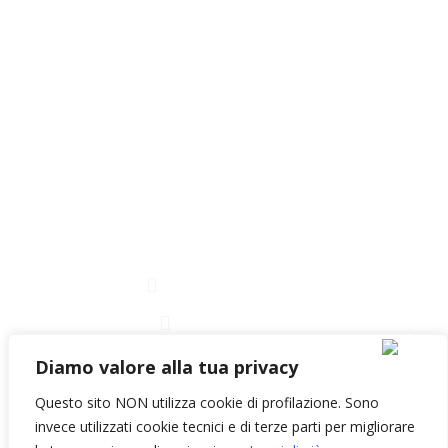
GI.PI.HAN srl Unipersonale
Via Caffa 17 R
16129 Genova
C.F. e P.IVA 02274430996
Codice Fatturaz. Elettronica
XL13LG4
Contatti
+39 010 8992054
info@gipihan.it
Diamo valore alla tua privacy
Questo sito NON utilizza cookie di profilazione. Sono
Italiano
invece utilizzati cookie tecnici e di terze parti per migliorare
English