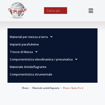
Search
for:
Vai
al
contenuto
Materiali per messa a terra
Impianti parafulmine
Trecce di Massa
Componentistica oleodinamica / pneumatica
Materiale Antideflagrante
Componentistica strumentale
Home
>
Materiale antideflagrante
>
Prese e Spine Ex d