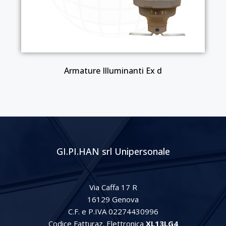
Armature Illuminanti Ex d
GI.PI.HAN srl Unipersonale
Via Caffa 17 R
16129 Genova
C.F. e P.IVA 02274430996
Codice Fatturaz. Elettronica
XL13LG4