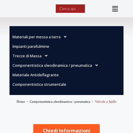
Search
for:
Vai
al
contenuto
Materiali per messa a terra
Impianti parafulmine
Trecce di Massa
Componentistica oleodinamica / pneumatica
Materiale Antideflagrante
Componentistica strumentale
Home
>
Componentistica oleodinamica / pneumatica
>
Valvole a Spillo
Chiedi Informazioni