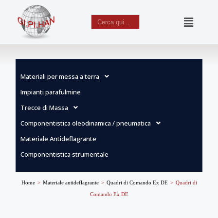
Search
for:
Vai
al
contenuto
Materiali per messa a terra
Impianti parafulmine
Trecce di Massa
Componentistica oleodinamica / pneumatica
Materiale Antideflagrante
Componentistica strumentale
Home
>
Materiale antideflagrante
>
Quadri di Comando Ex DE
>
Quadri di
Comando Ex DE